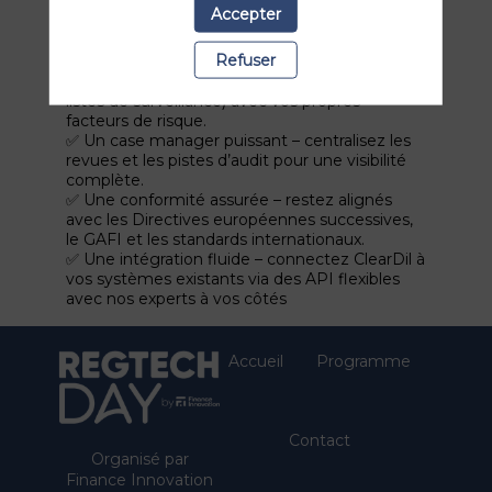
✅ Un onboarding plus rapide – automatisez la
Accepter
vérification des clients et réduisez le temps
d’approbation.
Refuser
✅ Une gestion des risques plus intelligente –
combinez le scoring standard (pays, sanctions,
listes de surveillance) avec vos propres
facteurs de risque.
✅ Un case manager puissant – centralisez les
revues et les pistes d’audit pour une visibilité
complète.
✅ Une conformité assurée – restez alignés
avec les Directives européennes successives,
le GAFI et les standards internationaux.
✅ Une intégration fluide – connectez ClearDil à
vos systèmes existants via des API flexibles
avec nos experts à vos côtés
Accueil
Programme
Contact
Organisé par
Finance Innovation