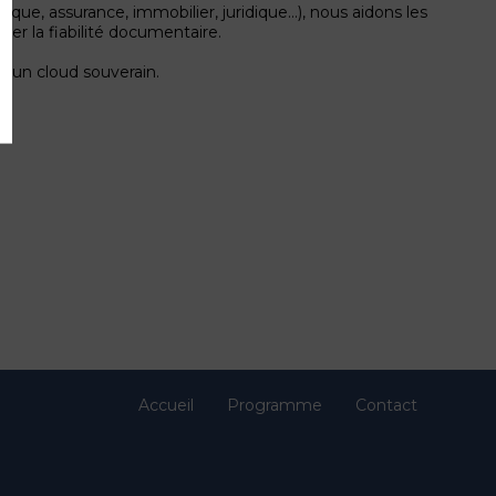
nque, assurance, immobilier, juridique…), nous aidons les
rcer la fiabilité documentaire.
r un cloud souverain.
Accueil
Programme
Contact