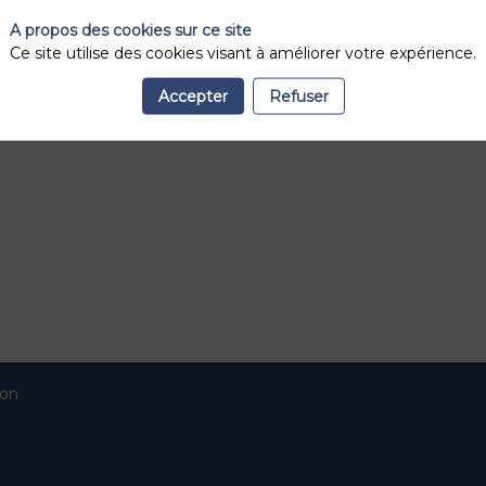
lliers d’organisations clientes dans les secteurs réglementés (ba
A propos des cookies sur ce site
ser leurs parcours KYC, accélérer les entrées en relation, et renfo
Ce site utilise des cookies visant à améliorer votre expérience.
e Confiance (PSCo) et nos solutions sont hébergées en Europe, su
Accepter
Refuser
ion