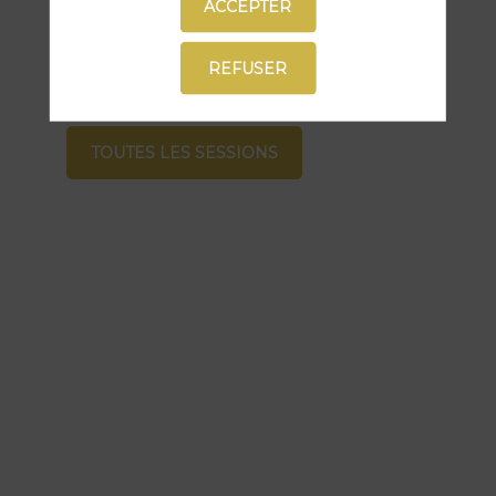
sessions
ACCEPTER
Retrouvez la liste de toutes les sessions
REFUSER
présentées par ce speaker pour ne
manquer aucune de ses interventions.
TOUTES LES SESSIONS