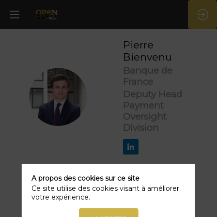
Pierre
Bienvenu
Banque de
France
PB
Deputy Head
Payment
Oversight
Division
A propos des cookies sur ce site
Ce site utilise des cookies visant à améliorer
votre expérience.
Ses