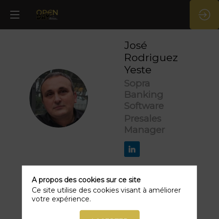
José
Rodriguez
Yeste
Sopra
JRY
Banking
Software
Presales
Manager
A propos des cookies sur ce site
Ce site utilise des cookies visant à améliorer
votre expérience.
Ses