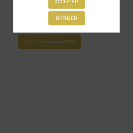
sessions
ACCEPTER
Retrouvez la liste de toutes les sessions
REFUSER
présentées par ce speaker pour ne
manquer aucune de ses interventions.
TOUTES LES SESSIONS