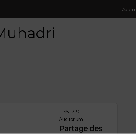
Accue
Muhadri
11:45
-
12:30
Auditorium
Partage des