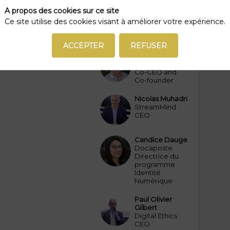
services et
A propos des cookies sur ce site
des données
Ce site utilise des cookies visant à améliorer votre expérience.
sans naïveté
ACCEPTER
REFUSER
Fabrice
Tocco
FT
Dawex
Co-CEO and
Co-founder
Nicolas
Muhadri
NM
StreamMind
CEO
Candice
Dauge
CD
Docaposte
Directrice du
programme
Identité
Numérique
Paul Olivier
POG
Gilbert
Digital Ethics
CEO