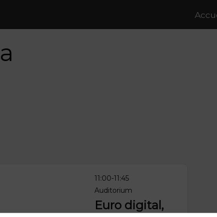
Accue
ra
11:00
-
11:45
Auditorium
Euro digital,