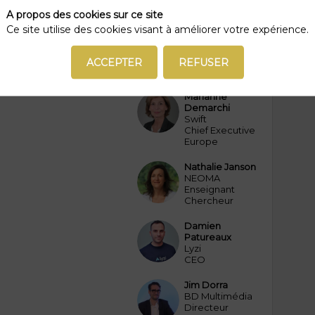
vecteur
A propos des cookies sur ce site
d’accélération
Ce site utilise des cookies visant à améliorer votre expérience.
de l’Open
Finance
ACCEPTER
REFUSER
Marianne
MD
Demarchi
Swift
Chief Executive
Europe
Nathalie
Janson
NJ
NEOMA
Enseignant
Chercheur
Damien
DP
Patureaux
Lyzi
CEO
Jim
Dorra
JD
BD Multimédia
Directeur