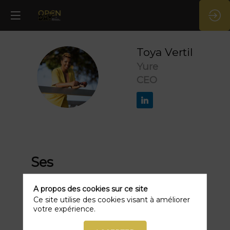
Toya
Vertil
Yure
TV
CEO
Ses
sessions
A propos des cookies sur ce site
Ce site utilise des cookies visant à améliorer
Retrouvez la liste de toutes les sessions
votre expérience.
présentées par ce speaker pour ne
manquer aucune de ses interventions.