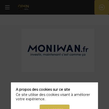
Moniwan
Description
Moniwan,
A propos des cookies sur ce site
distributeur
Ce site utilise des cookies visant à améliorer
d’épargne
votre expérience.
100%
digital,