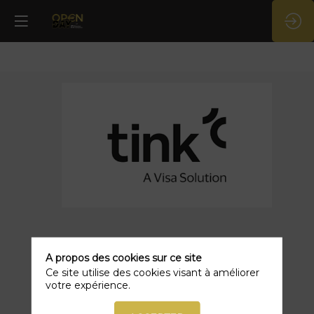
Tink
Description
Tink
A propos des cookies sur ce site
est
Ce site utilise des cookies visant à améliorer
la
votre expérience.
principale
plateforme