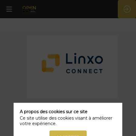
Linxo
Connect
Description
A propos des cookies sur ce site
Ce site utilise des cookies visant à améliorer
Linxo
votre expérience.
Connect
fournit
des