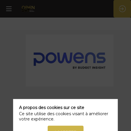
Powens
Description
Powens
A propos des cookies sur ce site
est
Ce site utilise des cookies visant à améliorer
une
votre expérience.
plateforme
Open