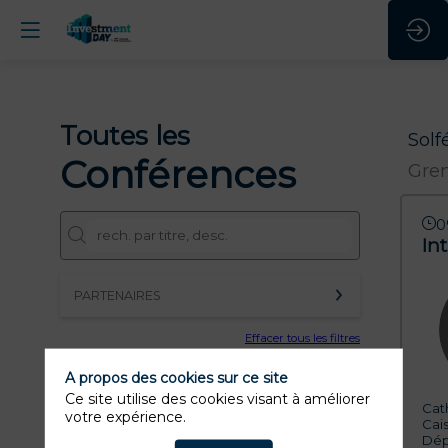
Toutes les
Solf
Conférences
Gren
0
In
PARTENAIRES
Effacer tous les filtres
A propos des cookies sur ce site
Ce site utilise des cookies visant à améliorer
Cat
votre expérience.
Cai
Dép