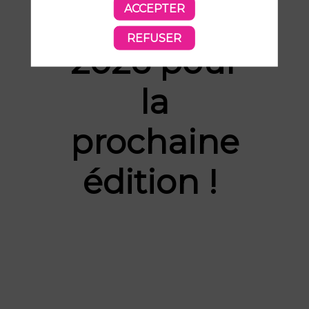
ACCEPTER
vous en
REFUSER
2026 pour
la
prochaine
édition !