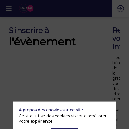
S'inscrire à
Rens
vos
l'évènement
info
Pour
bénéfici
de
la
gratuité,
vous
devez
être
membr
à
jour
A propos des cookies sur ce site
de
Ce site utilise des cookies visant à améliorer
cotisati
votre expérience.
au