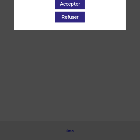
présentées par ce speaker pour ne
Accepter
manquer aucune de ses interventions.
Refuser
Toutes les sessions
Scan