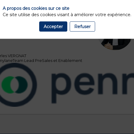
tactez Nicolas Ferreira (nicolas.ferreira@finance-innovation.o
A propos des cookies sur ce site
ovation.org).
Ce site utilise des cookies visant à améliorer votre expérience.
Accepter
Refuser
CV
rles
VERGNAT
nylane
Team Lead PreSales et Enablement