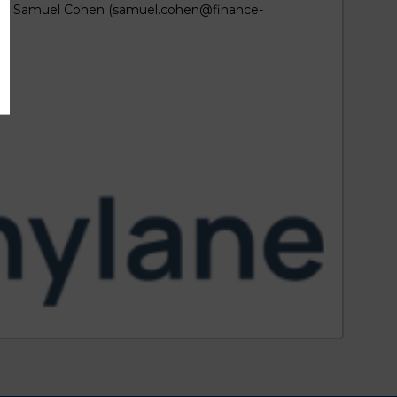
rg) et Samuel Cohen (samuel.cohen@finance-