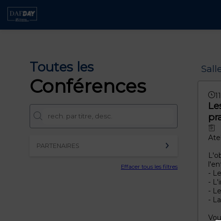
Toutes les
Sall
Conférences
1
Le
pr
Ate
PARTENAIRES
L'o
l'e
Effacer tous les filtres
- L
- L
- L
- L
Vou