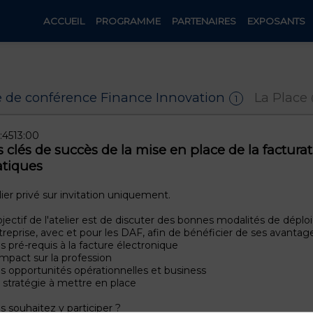
ACCUEIL
PROGRAMME
PARTENAIRES
EXPOSANTS
e de conférence Finance Innovation
La Place
1
1:45
13:00
s clés de succès de la mise en place de la factur
atiques
lier privé sur invitation uniquement.
bjectif de l'atelier est de discuter des bonnes modalités de dépl
ntreprise, avec et pour les DAF, afin de bénéficier de ses avantag
es pré-requis à la facture électronique
'impact sur la profession
es opportunités opérationnelles et business
a stratégie à mettre en place
s souhaitez y participer ?