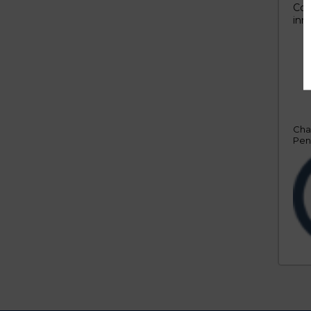
Con
inn
Cha
Pen