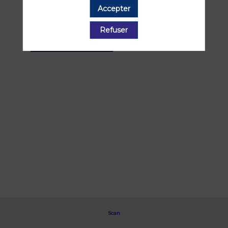
Retrouvez la liste de toutes les sessions
Accepter
présentées par ce speaker pour ne
manquer aucune de ses interventions.
Refuser
Toutes les sessions
Scan