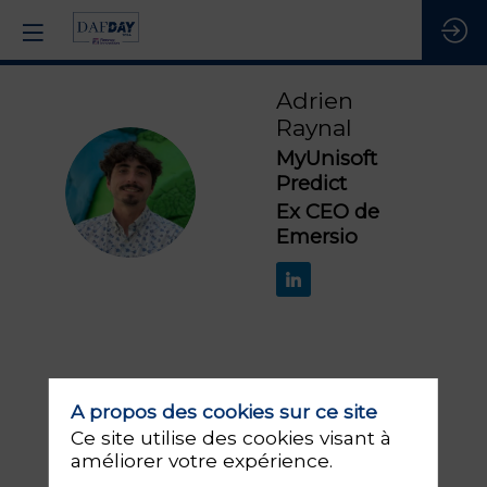
Adrien
Raynal
MyUnisoft
Predict
AR
Ex CEO de
Emersio
Ses
A propos des cookies sur ce site
1
sessions
Ce site utilise des cookies visant à
S
améliorer votre expérience.