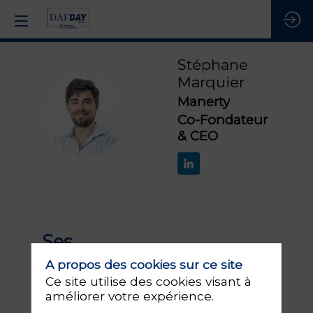
Stéphane
Marquier
Manerty
SM
Co-Fondateur
& CEO
Ses
sessions
A propos des cookies sur ce site
Ce site utilise des cookies visant à
améliorer votre expérience.
Retrouvez la liste de toutes les sessions