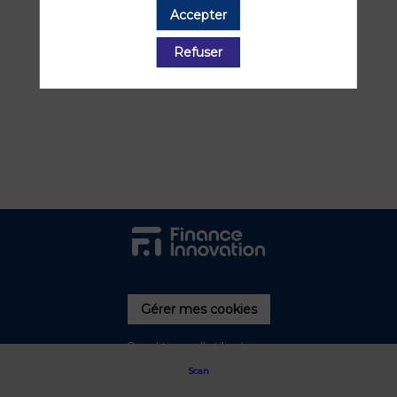
présentées par ce speaker pour ne
Accepter
manquer aucune de ses interventions.
Refuser
Toutes les sessions
Gérer mes cookies
Conditions d'utilisation
Scan