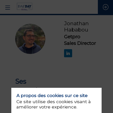
Jonathan
Hababou
Getpro
JH
Sales Director
Ses
1
sessions
S
A propos des cookies sur ce site
Ce site utilise des cookies visant à
Retrouvez la liste de toutes les sessions
améliorer votre expérience.
présentées par ce speaker pour ne
manquer aucune de ses interventions.