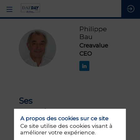
Philippe
Bau
Creavalue
PB
CEO
Ses
1
sessions
A propos des cookies sur ce site
Ce site utilise des cookies visant à
Retrouvez la liste de toutes les sessions
améliorer votre expérience.
présentées par ce speaker pour ne
manquer aucune de ses interventions.