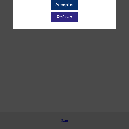
présentées par ce speaker pour ne
Accepter
manquer aucune de ses interventions.
Refuser
Toutes les sessions
Scan