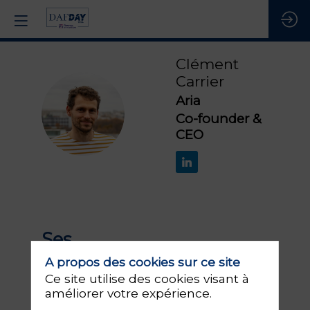
Clément
Carrier
Aria
CC
Co-founder &
CEO
Ses
1
sessions
A propos des cookies sur ce site
Ce site utilise des cookies visant à
améliorer votre expérience.
Retrouvez la liste de toutes les sessions