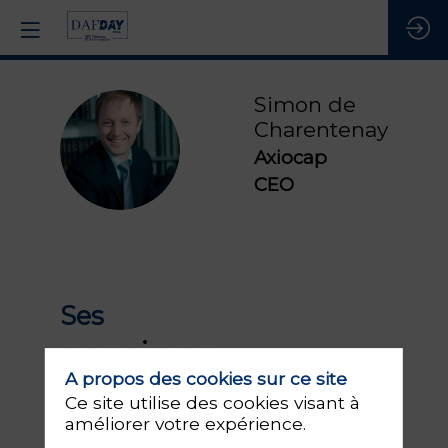
Simon
de
Charentenay
SDC
Axiocap
CEO
Ses
sessions
S
A propos des cookies sur ce site
Retrouvez la liste de toutes les sessions
Ce site utilise des cookies visant à
présentées par ce speaker pour ne
améliorer votre expérience.
manquer aucune de ses interventions.