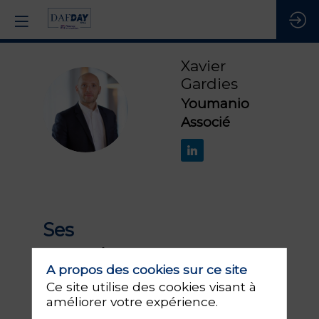
Xavier
Gardies
Youmanio
XG
Associé
Ses
sessions
A propos des cookies sur ce site
Ce site utilise des cookies visant à
Retrouvez la liste de toutes les sessions
améliorer votre expérience.
présentées par ce speaker pour ne
manquer aucune de ses interventions.