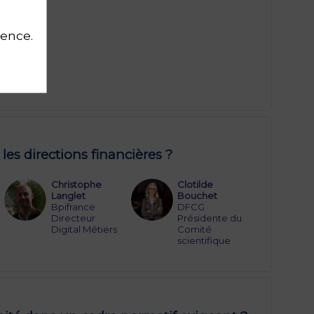
ience.
les directions financières ?
Christophe
Clotilde
CL
CB
Langlet
Bouchet
Bpifrance
DFCG
Directeur
Présidente du
Digital Métiers
Comité
scientifique