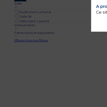
Salle
A pro
Ce si
Auditorium La Seine
Salle Nil
Salle Saint-Laurent
Intervenants
Partenaires et exposants
Effacer tous les filtres