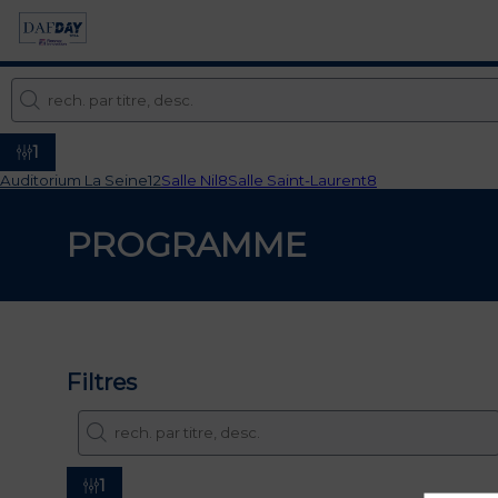
1
Auditorium La Seine
12
Salle Nil
8
Salle Saint-Laurent
8
PROGRAMME
Filtres
1