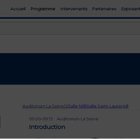
Accueil
Programme
Intervenants
Partenaires
Exposan
Auditorium La Seine
12
Salle Nil
8
Salle Saint-Laurent
8
09:00
-
09:15
Auditorium La Seine
Introduction