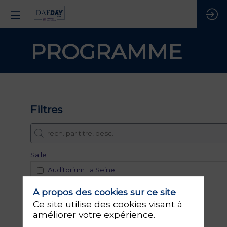
PROGRAMME
Filtres
Salle
Auditorium La Seine
Salle Nil
Salle Saint-Laurent
A propos des cookies sur ce site
Ce site utilise des cookies visant à
améliorer votre expérience.
Intervenants