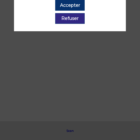
Partenaires et exposants
Accepter
Effacer tous les filtres
Refuser
Scan