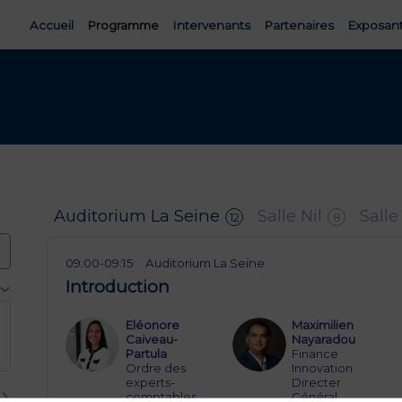
Accueil
Programme
Intervenants
Partenaires
Exposan
Auditorium La Seine
Salle Nil
Salle
12
8
09:00
-
09:15
Auditorium La Seine
Introduction
Eléonore
Maximilien
EC
MN
Caiveau-
Nayaradou
Partula
Finance
Ordre des
Innovation
experts-
Directer
comptables
Général