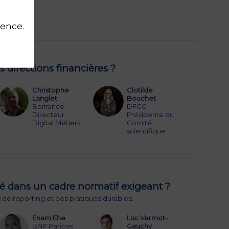
ience.
s directions financières ?
Christophe
Clotilde
CL
CB
Langlet
Bouchet
Bpifrance
DFCG
Directeur
Présidente du
Digital Métiers
Comité
scientifique
 dans un cadre normatif exigeant ?
de reporting et des pratiques durables.
Enam
Ehe
Luc
Vermot-
EE
LV
BNP Paribas
Gauchy