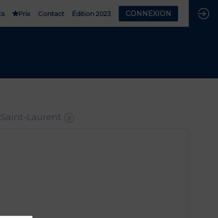
CONNEXION
ts
Prix
Contact
Édition 2023
 Saint-Laurent
8