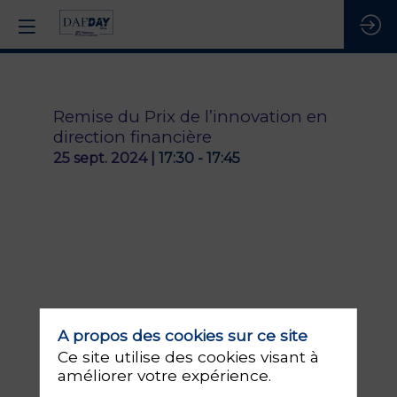
Remise du Prix de l’innovation en
direction financière
25 sept. 2024
|
17:30
-
17:45
A propos des cookies sur ce site
Ce site utilise des cookies visant à
Présentée
améliorer votre expérience.
par