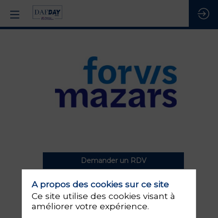
Forvis
Mazars
Description
Demander un RDV
Forvis
Envoyer un message
Mazars
A propos des cookies sur ce site
est
Ce site utilise des cookies visant à
un
améliorer votre expérience.
réseau