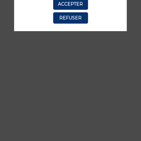
ACCEPTER
manquer aucune de ses interventions.
REFUSER
TOUTES LES SESSIONS