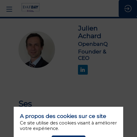
Julien
Achard
OpenbanQ
JA
Founder &
CEO
Ses
1
sessions
A propos des cookies sur ce site
Ce site utilise des cookies visant à améliorer
votre expérience.
Retrouvez la liste de toutes les sessions
présentées par ce speaker pour ne