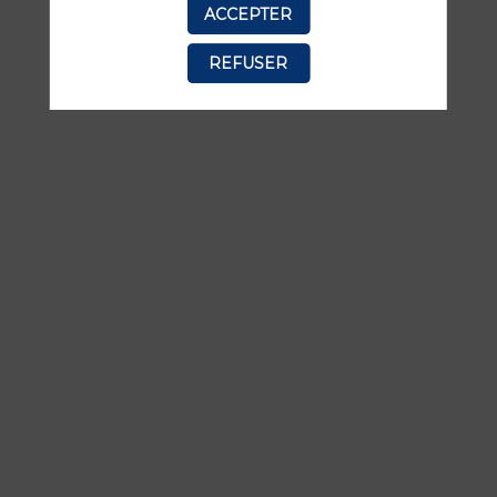
ACCEPTER
manquer aucune de ses interventions.
REFUSER
TOUTES LES SESSIONS