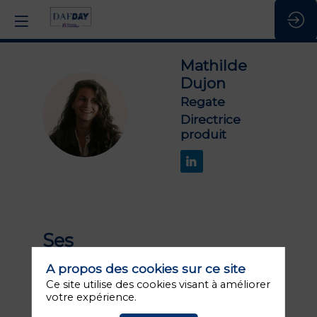
Mathilde
Dujon
Regate
MD
Directrice
produit
Ses
1
sessions
A propos des cookies sur ce site
Ce site utilise des cookies visant à améliorer
votre expérience.
Retrouvez la liste de toutes les sessions
présentées par ce speaker pour ne