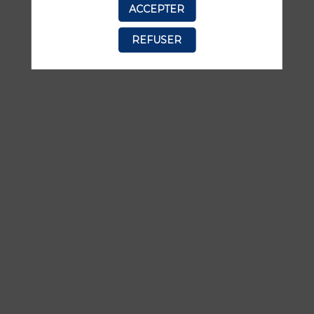
ACCEPTER
manquer aucune de ses interventions.
REFUSER
TOUTES LES SESSIONS