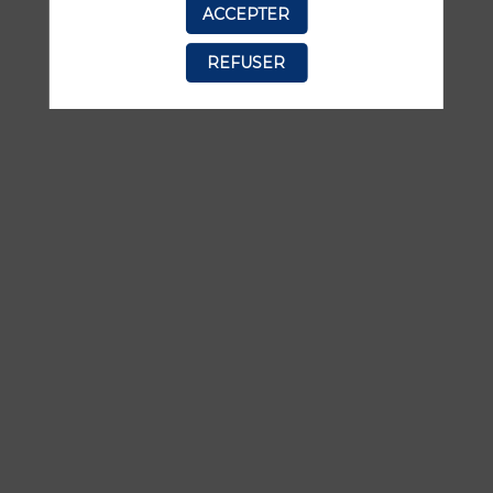
ACCEPTER
manquer aucune de ses interventions.
REFUSER
TOUTES LES SESSIONS