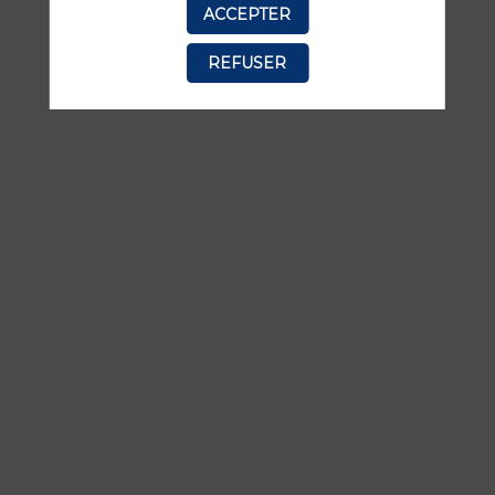
ACCEPTER
manquer aucune de ses interventions.
REFUSER
TOUTES LES SESSIONS