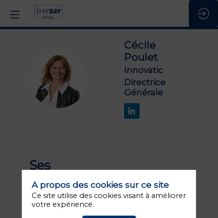
Cécile
Poulet
Innovatic
CP
Directrice
Générale
Ses
1
sessions
A propos des cookies sur ce site
Ce site utilise des cookies visant à améliorer
votre expérience.
Retrouvez la liste de toutes les sessions
présentées par ce speaker pour ne