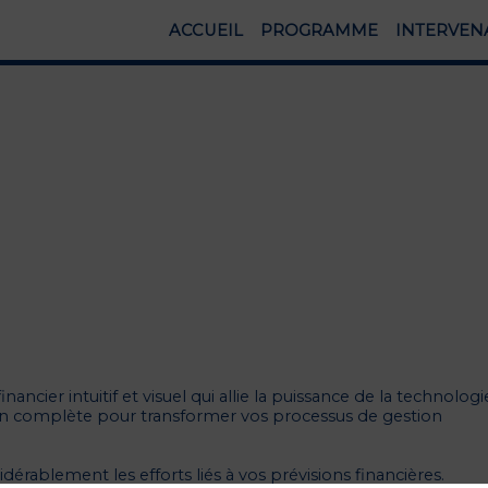
ACCUEIL
PROGRAMME
INTERVEN
nancier intuitif et visuel qui allie la puissance de la technologi
lution complète pour transformer vos processus de gestion
ablement les efforts liés à vos prévisions financières.