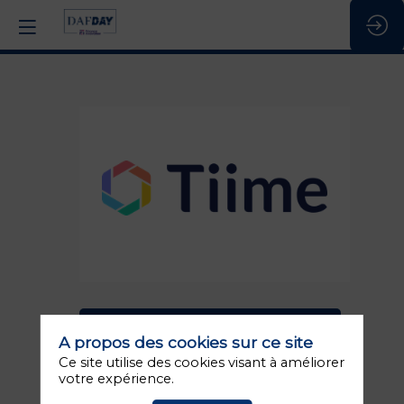
Tiime
Stand
:
H5
Description
DEMANDER UN RDV
A propos des cookies sur ce site
Tiime,
c'est
ENVOYER UN MESSAGE
Ce site utilise des cookies visant à améliorer
la
votre expérience.
marque