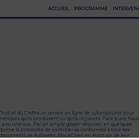
ACCUEIL
PROGRAMME
INTERVEN
roit et du Chiffre un service en ligne de cybersécurité pour
ériques qu’ils produisent ou qu’ils reçoivent. Face à une frau
e et peu onéreux. Par un simple glisser-déposer, en quelques
onne la possibilité de contrôler sa conformité à tous ses
 documents via Authentic BlockChain en étant sûr de leur