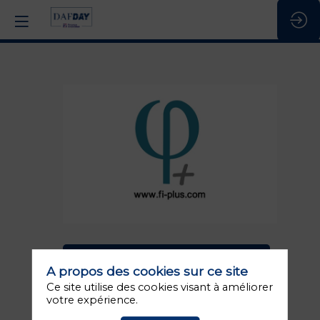
FiPlus
Stand
:
K3
Description
DEMANDER UN RDV
A propos des cookies sur ce site
FiPlus,
crée
ENVOYER UN MESSAGE
Ce site utilise des cookies visant à améliorer
en
votre expérience.
2011,