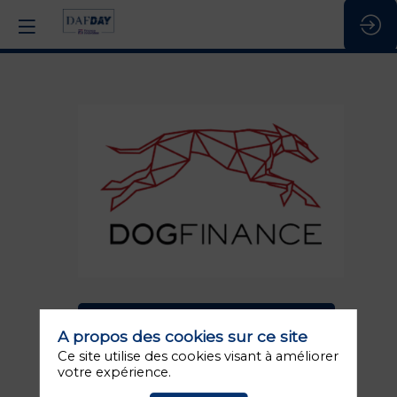
Dogfinance
Stand
:
K5
Description
DEMANDER UN RDV
A propos des cookies sur ce site
Créé
en
ENVOYER UN MESSAGE
Ce site utilise des cookies visant à améliorer
2010,
votre expérience.
Dogfinance