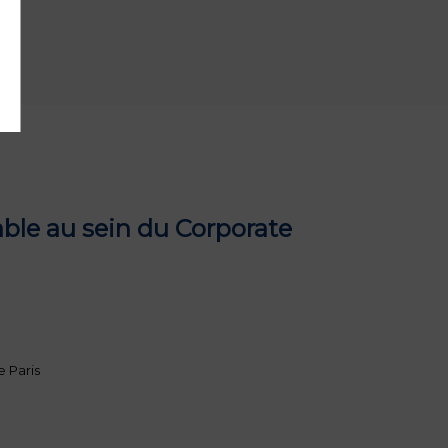
.
ble au sein du Corporate
 Paris