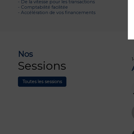
- De la vitesse pour les transactions
- Comptabilité facilitée
- Accélération de vos financements
Nos
1
Sessions
Toutes les sessions