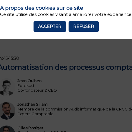
A propos des cookies sur ce site
Ce site utilise des cookies visant à améliorer votre expérience
ACCEPTER
REFUSER
4:45
-
15:30
Automatisation des processus compta
Jean
Oulhen
JO
Forekast
Co-fondateur & CEO
Jonathan
Sillam
JS
Membre de la commission Audit informatique de la CRCC de
Expert-Comptable
Gilles
Bosiger