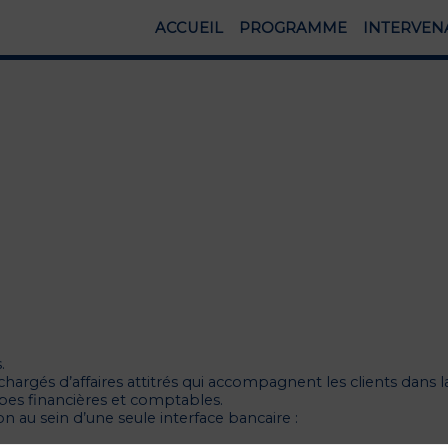
ACCUEIL
PROGRAMME
INTERVEN
.
hargés d’affaires attitrés qui accompagnent les clients dans l
es financières et comptables.
n au sein d’une seule interface bancaire :