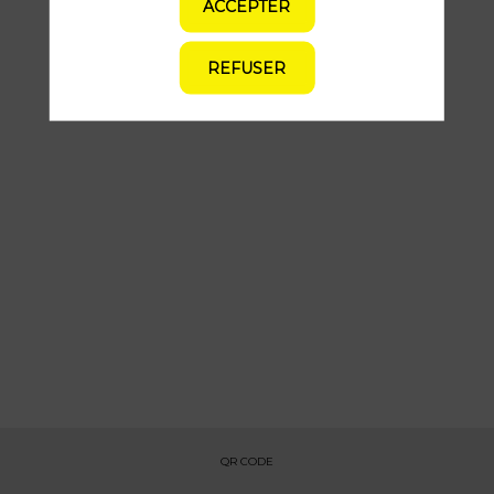
présentées par ce speaker pour ne
ACCEPTER
manquer aucune de ses interventions.
REFUSER
Toutes les sessions
QR CODE