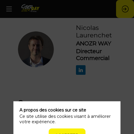
Nicolas
Laurenchet
ANOZR WAY
NL
Directeur
Commercial
Ses
A propos des cookies sur ce site
sessions
Ce site utilise des cookies visant à améliorer
votre expérience.
Retrouvez la liste de toutes les sessions