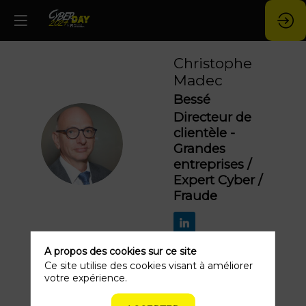
Christophe
Madec
Bessé
Directeur de
clientèle -
CM
Grandes
entreprises /
Expert Cyber /
Fraude
A propos des cookies sur ce site
Ce site utilise des cookies visant à améliorer
votre expérience.
Ses