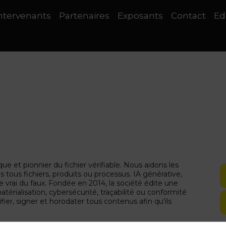
ntervenants
Partenaires
Exposants
Contact
Ed
e et pionnier du fichier vérifiable. Nous aidons les
es tous fichiers, produits ou processus. IA générative,
le vrai du faux. Fondée en 2014, la société édite une
érialisation, cybersécurité, traçabilité ou conformité
ier, signer et horodater tous contenus afin qu’ils