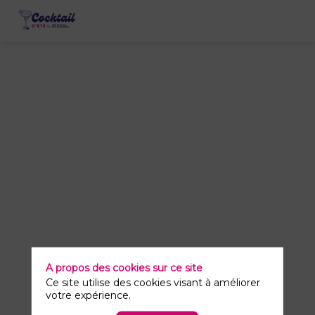
Cocktail
de
networking
7
juil.
2026
—
17:15
-
19:00
A propos des cookies sur ce site
Lieu
Ce site utilise des cookies visant à améliorer
votre expérience.