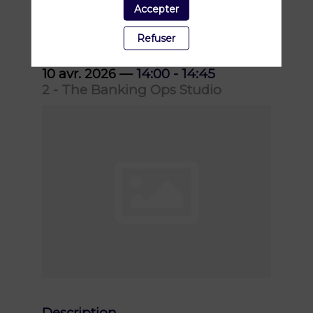
Accepter
performance
Refuser
10 avr. 2026
—
14:00
-
14:45
2 - The Banking Ops Studio
Description