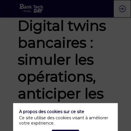
Digital twins
bancaires :
simuler les
opérations,
anticiper les
risques et
A propos des cookies sur ce site
Ce site utilise des cookies visant à améliorer
piloter la
votre expérience.