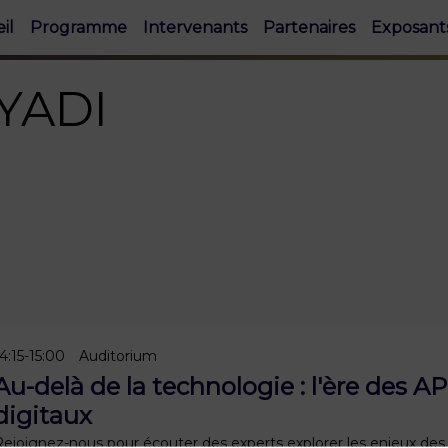
il
Programme
Intervenants
Partenaires
Exposant
YADI
4:15
-
15:00
Auditorium
Au-delà de la technologie : l'ère des A
digitaux
Rejoignez-nous pour écouter des experts explorer les enjeux des