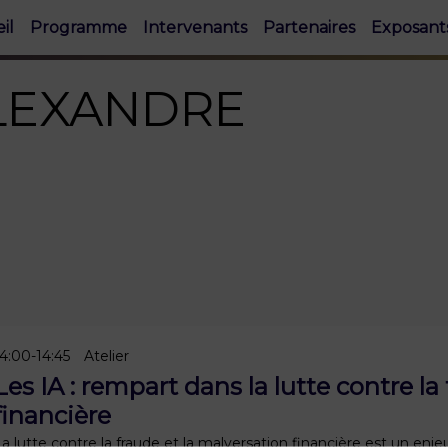
il
Programme
Intervenants
Partenaires
Exposant
LEXANDRE
14:00
-
14:45
Atelier
Les IA : rempart dans la lutte contre la
financière
a lutte contre la fraude et la malversation financière est un enje