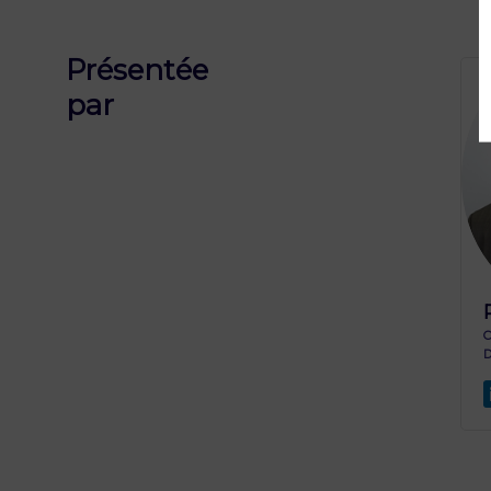
Présentée
par
D